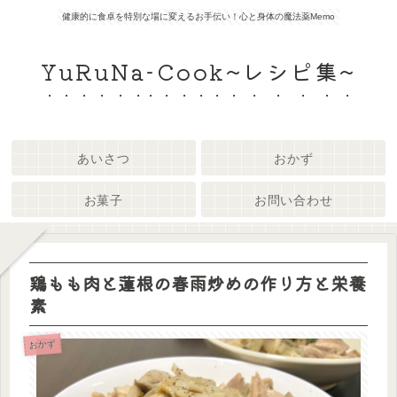
健康的に食卓を特別な場に変えるお手伝い！心と身体の魔法薬Memo
YuRuNa-Cook~レシピ集~
あいさつ
おかず
お菓子
お問い合わせ
鶏もも肉と蓮根の春雨炒めの作り方と栄養
素
おかず