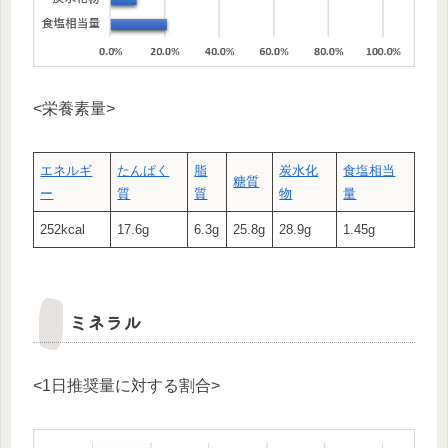
<栄養素量>
エネルギ
たんぱく
脂
炭水化
食塩相当
糖質
ー
質
質
物
量
252kcal
17.6g
6.3g
25.8g
28.9g
1.45g
ミネラル
<1日推奨量に対する割合>