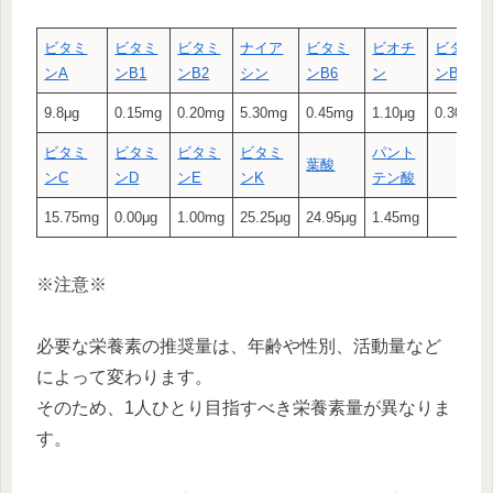
ビタミ
ビタミ
ビタミ
ナイア
ビタミ
ビオチ
ビタミ
ン
A
ン
B1
ン
B2
シン
ン
B6
ン
ン
B12
9.8μg
0.15mg
0.20mg
5.30mg
0.45mg
1.10μg
0.30μg
ビタミ
ビタミ
ビタミ
ビタミ
パント
葉酸
ン
C
ン
D
ン
E
ン
K
テン酸
15.75mg
0.00μg
1.00mg
25.25μg
24.95μg
1.45mg
※注意※
必要な栄養素の推奨量は、年齢や性別、活動量など
によって変わります。
そのため、1人ひとり目指すべき栄養素量が異なりま
す。