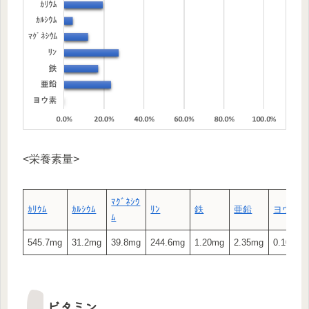
<栄養素量>
ﾏｸﾞﾈｼｳ
ｶﾘｳﾑ
ｶﾙｼｳﾑ
ﾘﾝ
鉄
亜鉛
ヨウ素
ﾑ
545.7mg
31.2mg
39.8mg
244.6mg
1.20mg
2.35mg
0.10μg
ビタミン