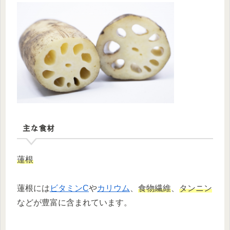
主な食材
蓮根
蓮根には
ビタミンC
や
カリウム
、
食物繊維
、
タンニン
などが豊富に含まれています。