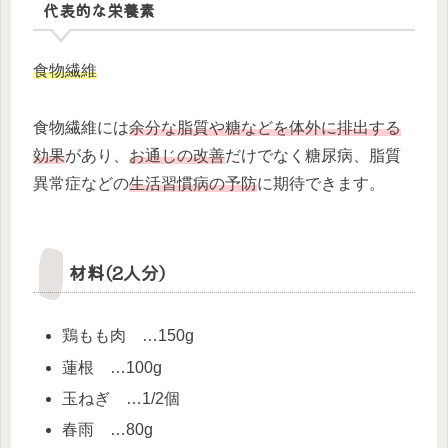
代表的な栄養素
食物繊維
食物繊維には
余分な脂質や糖などを体外に排出する
効果
があり、
お通じの改善
だけでなく糖尿病、脂質
異常症などの
生活習慣病の予防
に期待できます。
材料(2人分)
鶏もも肉 …150g
蓮根 …100g
玉ねぎ …1/2個
春雨 …80g