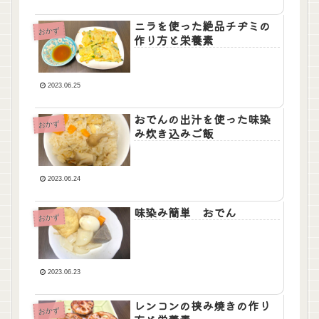
ニラを使った絶品チヂミの
おかず
作り方と栄養素
2023.06.25
おでんの出汁を使った味染
おかず
み炊き込みご飯
2023.06.24
味染み簡単 おでん
おかず
2023.06.23
レンコンの挟み焼きの作り
おかず