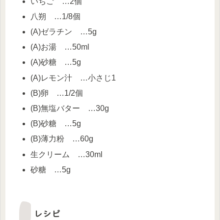
いちご …2個
八朔 …1/8個
(A)ゼラチン …5g
(A)お湯 …50ml
(A)砂糖 …5g
(A)レモン汁 …小さじ1
(B)卵 …1/2個
(B)無塩バター …30g
(B)砂糖 …5g
(B)薄力粉 …60g
生クリーム …30ml
砂糖 …5g
レシピ