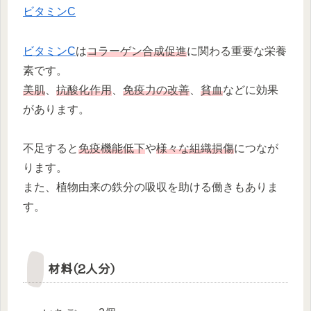
ビタミンC
ビタミンC
は
コラーゲン合成促進
に関わる重要な栄養
素です。
美肌
、
抗酸化作用
、
免疫力の改善
、
貧血
などに効果
があります。
不足すると
免疫機能低下
や
様々な組織損傷
につなが
ります。
また、植物由来の鉄分の吸収を助ける働きもありま
す。
材料(2人分)