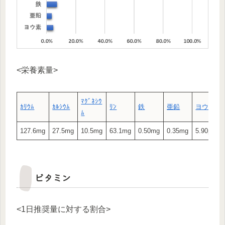
<栄養素量>
ﾏｸﾞﾈｼｳ
ｶﾘｳﾑ
ｶﾙｼｳﾑ
ﾘﾝ
鉄
亜鉛
ヨウ素
ﾑ
127.6mg
27.5mg
10.5mg
63.1mg
0.50mg
0.35mg
5.90μg
ビタミン
<1日推奨量に対する割合>