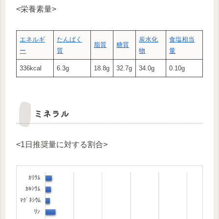
<栄養素量>
エネルギ
たんぱく
炭水化
食塩相当
脂質
糖質
ー
質
物
量
336kcal
6.3g
18.8g
32.7g
34.0g
0.10g
ミネラル
<1日推奨量に対する割合>