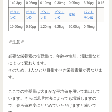
149.3μg
0.05mg
0.10mg
0.30mg
0.05mg
3.70μg
0.15μg
ビタミ
ビタミ
ビタミ
ビタミ
パント
葉酸
ン
C
ン
D
ン
E
ン
K
テン酸
19.90mg
0.60μg
1.20mg
6.25μg
30.00μg
0.45mg
※注意※
必要な栄養素の推奨量は、年齢や性別、活動量など
によって変わります。
そのため、1人ひとり目指すべき栄養素量が異なりま
す。
ここでの推奨量は大まかな平均値を用いて算出して
います。さらに調理方法によっても増減しますの
で、参考値程度にとどめていただけますと幸いで