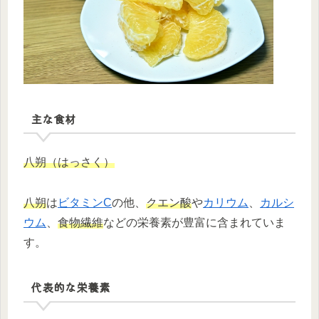
主な食材
八朔（はっさく）
八朔
は
ビタミンC
の他、
クエン酸
や
カリウム
、
カルシ
ウム
、
食物繊維
などの栄養素が豊富に含まれていま
す。
代表的な栄養素