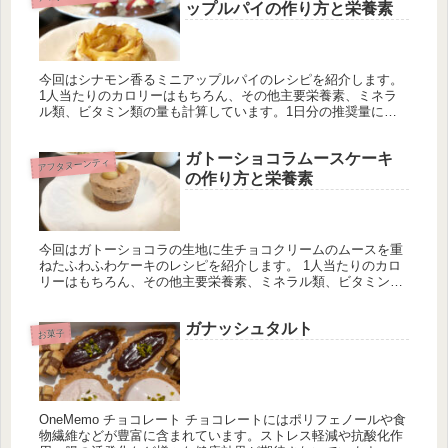
ップルパイの作り方と栄養素
今回はシナモン香るミニアップルパイのレシピを紹介します。
1人当たりのカロリーはもちろん、その他主要栄養素、ミネラ
ル類、ビタミン類の量も計算しています。1日分の推奨量に対
する割合も載せていますが、こちらは人によって違うのでご参
考程度に。
ガトーショコラムースケーキ
アフタヌーンティ
の作り方と栄養素
今回はガトーショコラの生地に生チョコクリームのムースを重
ねたふわふわケーキのレシピを紹介します。 1人当たりのカロ
リーはもちろん、その他主要栄養素、ミネラル類、ビタミン類
の量も計算しています。1日分の推奨量に対する割合も載せて
いますが、こちらは人によって違うのでご参考程度に。
ガナッシュタルト
お菓子
OneMemo チョコレート チョコレートにはポリフェノールや食
物繊維などが豊富に含まれています。ストレス軽減や抗酸化作