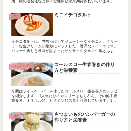
用、腸の活発化など様々な健康効果が期待されいています。 カ
カオポリフェノールは、抗酸化作用として、細胞へのダメージ
や老化...
ミニイチゴタルト
お菓子
イチゴタルトは、甘酸っぱくてジューシーなイチゴと、クリー
ミーな生クリームが絶妙にマッチした、贅沢なスイーツです。
バターの香りと風味が詰まったサクサクのタルト生地ともよく
合い、甘すぎない味わいが特徴です。見た目も美しく、食欲を
そそります。 材...
コールスロー生春巻きの作り
アフタヌーンティ
方と栄養素
今回はライスペーパーを使ったコールスロー生春巻きのレシピ
を紹介します。 1人当たりのカロリーはもちろん、その他主要
栄養素、ミネラル類、ビタミン類の量も計算しています。1日
分の推奨量に対する割合も載せていますが、こちらは人によっ
て違うのでご参考程度に。
さつまいものハンバーガーの
お菓子
作り方と栄養素