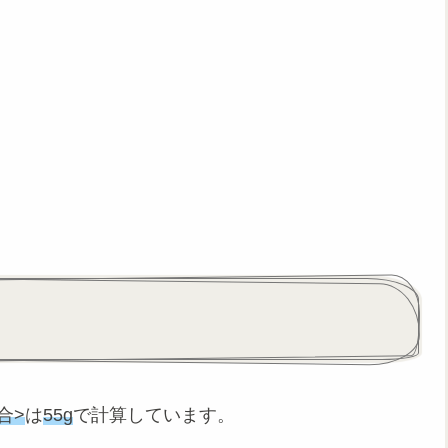
合>
は
55g
で計算しています。