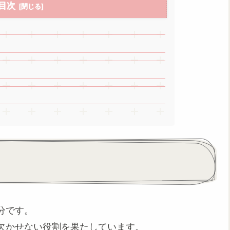
目次
分です。
欠かせない役割を果たしています。