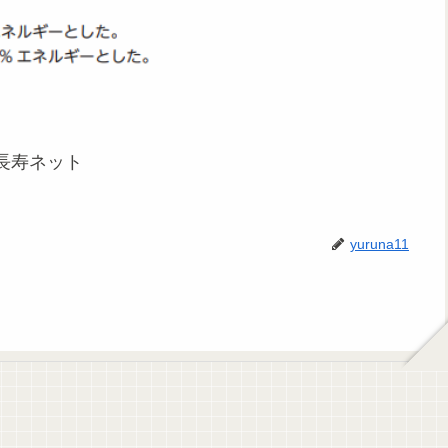
長寿ネット
yuruna11