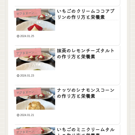
いちごのクリームココアプ
ア
フタヌーンティ
リンの作り方と栄養素
2024.01.25
抹茶のレモンチーズタルト
ア
フタヌーンティ
の作り方と栄養素
2024.01.23
ナッツのシナモンスコーン
ア
フタヌーンティ
の作り方と栄養素
2024.01.21
いちごのミニクリームタル
ア
フタヌーンティ