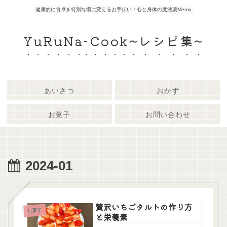
健康的に食卓を特別な場に変えるお手伝い！心と身体の魔法薬Memo
YuRuNa-Cook~レシピ集~
あいさつ
おかず
お菓子
お問い合わせ
2024-01
贅沢いちごタルトの作り方
お菓子
と栄養素