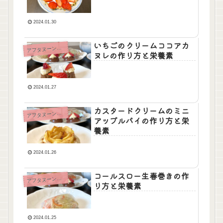
2024.01.30
いちごのクリームココアカ
ア
フタヌーンティ
ヌレの作り方と栄養素
2024.01.27
カスタードクリームのミニ
ア
フタヌーンティ
アップルパイの作り方と栄
養素
2024.01.26
コールスロー生春巻きの作
ア
フタヌーンティ
り方と栄養素
2024.01.25