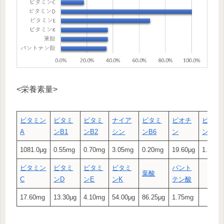
<栄養素量>
ビタミン
ビタミ
ビタミ
ナイア
ビタミ
ビオチ
ビタミ
A
ン
B1
ン
B2
シン
ン
B6
ン
ン
B12
1081.0μg
0.55mg
0.70mg
3.05mg
0.20mg
19.60μg
1.90μg
ビタミン
ビタミ
ビタミ
ビタミ
パント
葉酸
C
ン
D
ン
E
ン
K
テン酸
17.60mg
13.30μg
4.10mg
54.00μg
86.25μg
1.75mg