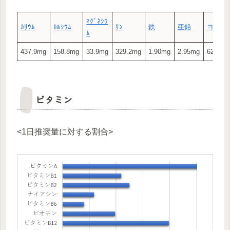
ﾏｸﾞﾈｼｳ
ｶﾘｳﾑ
ｶﾙｼｳﾑ
ﾘﾝ
鉄
亜鉛
ヨウ素
ﾑ
437.9mg
158.8mg
33.9mg
329.2mg
1.90mg
2.95mg
62.80μ
ビタミン
<1日推奨量に対する割合>