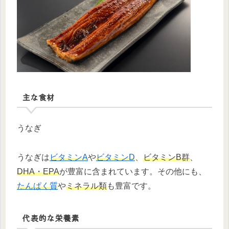
主な食材
うなぎ
うなぎは
ビタミンA
や
ビタミンD
、
ビタミンB群
、
DHA・EPA
が豊富に含まれています。その他にも、
たんぱく質
や
ミネラル類
も豊富です。
代表的な栄養素