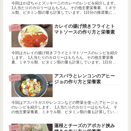
今回はかぼちゃとズッキーニのカレーのレシピを紹介します。
1人当たりのカロリーはもちろん、その他主要栄養素、ミネラ
ル類、ビタミン類の量も計算しています。1日分の推奨量に対
する割合も載せていますが、こちらは人によって違うのでご参
考程度に。
カレイの揚げ焼きフライとト
おかず
マトソースの作り方と栄養素
今回はカレイの揚げ焼きフライとトマトソースのレシピを紹介
します。 1人当たりのカロリーはもちろん、その他主要栄養
素、ミネラル類、ビタミン類の量も計算しています。1日分の
推奨量に対する割合も載せていますが、こちらは人によって違
うのでご参考程度に。
アスパラとレンコンのアヒー
おかず
ジョの作り方と栄養素
今回はアスパラガスやレンコンなどの野菜を使ったアヒージョ
のレシピを紹介します。 1人当たりのカロリーはもちろん、そ
の他主要栄養素、ミネラル類、ビタミン類の量も計算していま
す。1日分の推奨量に対する割合も載せていますが、こちらは
人によって違うのでご参考程度に。
蓮根とチーズのアボカド挟み
おかず