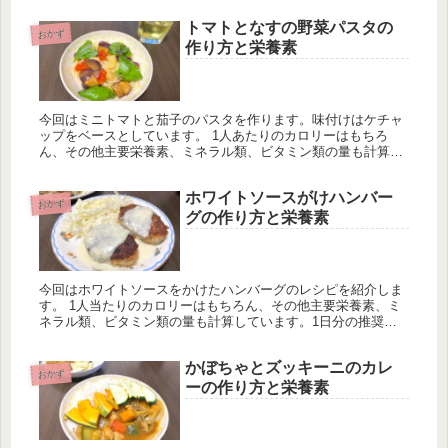
トマトとなすの野菜パスタの
おかず
作り方と栄養素
今回はミニトマトと茄子のパスタを作ります。味付けはケチャ
ップをベースとしています。 1人あたりのカロリーはもちろ
ん、その他主要栄養素、ミネラル類、ビタミン類の量も計算し
ています。一日分の推奨量に対する割合も載せていますが、こ
ちらはヒトによって違うのでご参考程度に
ホワイトソースがけハンバー
おかず
グの作り方と栄養素
今回はホワイトソースをかけたハンバーグのレシピを紹介しま
す。 1人当たりのカロリーはもちろん、その他主要栄養素、ミ
ネラル類、ビタミン類の量も計算しています。1日分の推奨量
に対する割合も載せていますが、こちらは人によって違うので
ご参考程度に。
かぼちゃとズッキーニのカレ
おかず
ーの作り方と栄養素