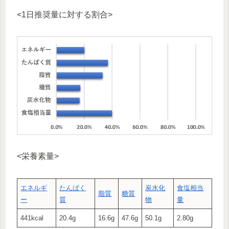
<1日推奨量に対する割合>
<栄養素量>
エネルギ
たんぱく
炭水化
食塩相当
脂質
糖質
ー
質
物
量
441kcal
20.4g
16.6g
47.6g
50.1g
2.80g