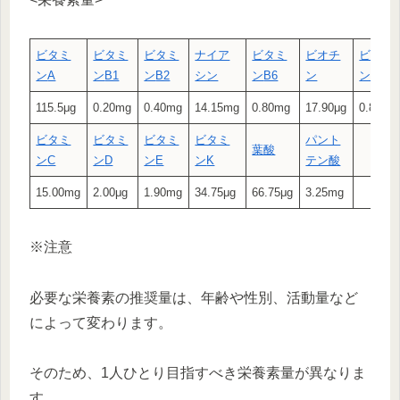
ビタミ
ビタミ
ビタミ
ナイア
ビタミ
ビオチ
ビタミ
ン
A
ン
B1
ン
B2
シン
ン
B6
ン
ン
B12
115.5μg
0.20mg
0.40mg
14.15mg
0.80mg
17.90μg
0.80μg
ビタミ
ビタミ
ビタミ
ビタミ
パント
葉酸
ン
C
ン
D
ン
E
ン
K
テン酸
15.00mg
2.00μg
1.90mg
34.75μg
66.75μg
3.25mg
※注意
必要な栄養素の推奨量は、年齢や性別、活動量など
によって変わります。
そのため、1人ひとり目指すべき栄養素量が異なりま
す。