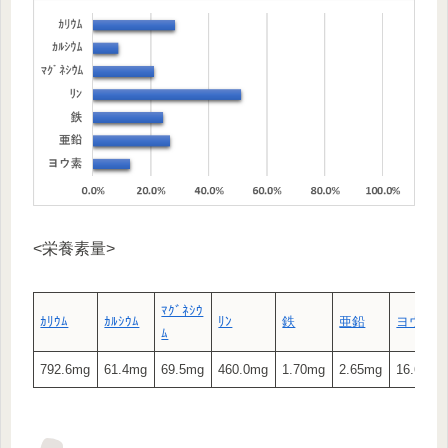
<栄養素量>
ﾏｸﾞﾈｼｳ
ｶﾘｳﾑ
ｶﾙｼｳﾑ
ﾘﾝ
鉄
亜鉛
ヨウ素
ﾑ
792.6mg
61.4mg
69.5mg
460.0mg
1.70mg
2.65mg
16.65μg