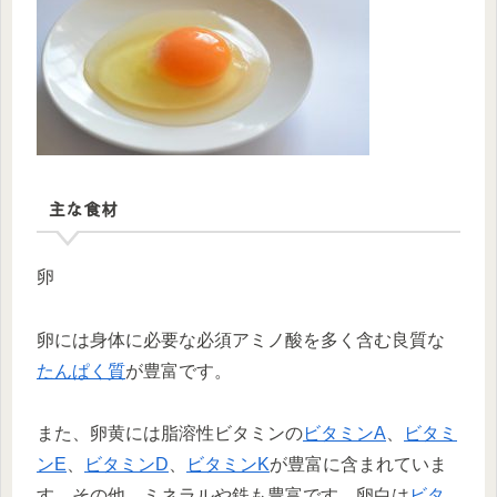
主な食材
卵
卵には身体に必要な必須アミノ酸を多く含む良質な
たんぱく質
が豊富です。
また、卵黄には脂溶性ビタミンの
ビタミンA
、
ビタミ
ンE
、
ビタミンD
、
ビタミンK
が豊富に含まれていま
す。その他、ミネラルや鉄も豊富です。卵白は
ビタ