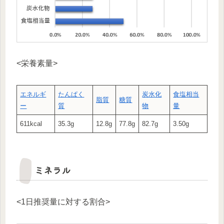
<栄養素量>
エネルギ
たんぱく
炭水化
食塩相当
脂質
糖質
ー
質
物
量
611kcal
35.3g
12.8g
77.8g
82.7g
3.50g
ミネラル
<1日推奨量に対する割合>