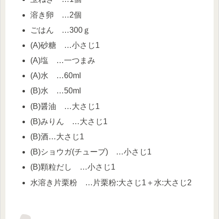
溶き卵 …2個
ごはん …300ｇ
(A)砂糖 …小さじ1
(A)塩 …一つまみ
(A)水 …60ml
(B)水 …50ml
(B)醤油 …大さじ1
(B)みりん …大さじ1
(B)酒…大さじ1
(B)ショウガ(チューブ) …小さじ1
(B)顆粒だし …小さじ1
水溶き片栗粉 …片栗粉:大さじ1＋水:大さじ2