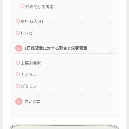
代表的な栄養素
材料 (2人分)
レシピ
1日推奨量に対する割合と栄養素量
主要栄養素
ミネラル
ビタミン
さいごに