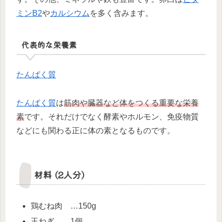
ミンB2
や
カルシウム
を多く含みます。
代表的な栄養素
たんぱく質
たんぱく質
は
筋肉や臓器など体をつくる重要な栄養
素
です。それだけでなく酵素やホルモン、免疫物質
などにも関わる正に体の素となるものです。
材料 (2人分)
鶏むね肉 …150g
玉ねぎ …1個