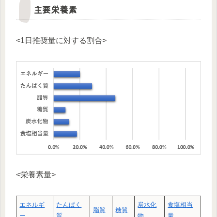
主要栄養素
<1日推奨量に対する割合>
<栄養素量>
エネルギ
たんぱく
炭水化
食塩相当
脂質
糖質
ー
質
物
量