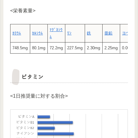
<栄養素量>
ﾏｸﾞﾈｼｳ
ｶﾘｳﾑ
ｶﾙｼｳﾑ
ﾘﾝ
鉄
亜鉛
ヨウ素
ﾑ
748.5mg
80.1mg
72.2mg
227.5mg
2.30mg
2.25mg
0.00μg
ビタミン
<1日推奨量に対する割合>