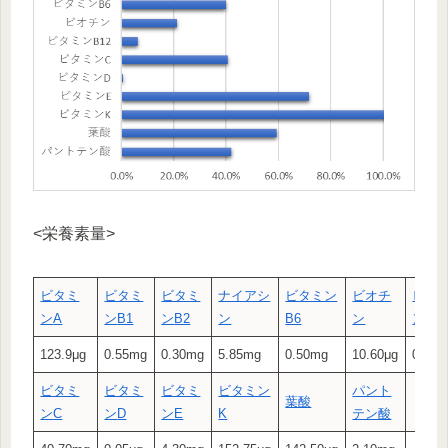
<栄養素量>
ビタミ
ビタミ
ビタミ
ナイアシ
ビタミン
ビオチ
ビタ
ン
A
ン
B1
ン
B2
ン
B6
ン
ン
B1
123.9μg
0.55mg
0.30mg
5.85mg
0.50mg
10.60μg
0.15μ
ビタミ
ビタミ
ビタミ
ビタミン
パント
葉酸
ン
C
ン
D
ン
E
K
テン酸