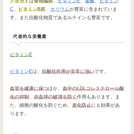
アボカド
は
食物繊維
、
ビタミンE
、
葉酸
、
ビタミン
C
、
ビタミンB群
、
カリウム
が豊富に含まれていま
す。また抗酸化物質であるルテインも豊富です。
代表的な栄養素
ビタミンE
ビタミンE
は、
抗酸化作用が非常に強い
です。
血管を健康に保つ
ほか、
血中のLDLコレステロール酸
化の抑制
、
赤血球の破壊を防ぐ
作用もあります。ま
た、細胞の酸化を防ぐため、
老化防止
にも効果があ
ります。