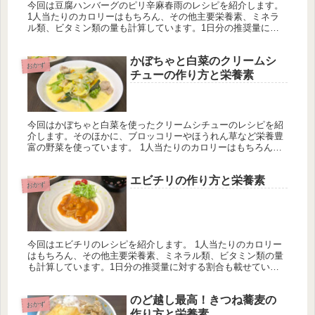
今回は豆腐ハンバーグのピリ辛麻春雨のレシピを紹介します。
1人当たりのカロリーはもちろん、その他主要栄養素、ミネラ
ル類、ビタミン類の量も計算しています。1日分の推奨量に対
する割合も載せていますが、こちらは人によって違うのでご参
考程度に。
かぼちゃと白菜のクリームシ
おかず
チューの作り方と栄養素
今回はかぼちゃと白菜を使ったクリームシチューのレシピを紹
介します。そのほかに、ブロッコリーやほうれん草など栄養豊
富の野菜を使っています。 1人当たりのカロリーはもちろん、
その他主要栄養素、ミネラル類、ビタミン類の量も計算してい
ます。1日分の推奨量に対する割合も載せていますが、こちら
エビチリの作り方と栄養素
は人によって違うのでご参考程度に。
おかず
今回はエビチリのレシピを紹介します。 1人当たりのカロリー
はもちろん、その他主要栄養素、ミネラル類、ビタミン類の量
も計算しています。1日分の推奨量に対する割合も載せていま
すが、こちらは人によって違うのでご参考程度に。
のど越し最高！きつね蕎麦の
おかず
作り方と栄養素