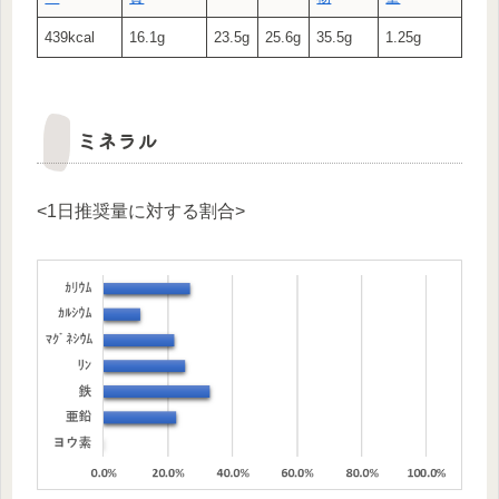
439kcal
16.1g
23.5g
25.6g
35.5g
1.25g
ミネラル
<1日推奨量に対する割合>