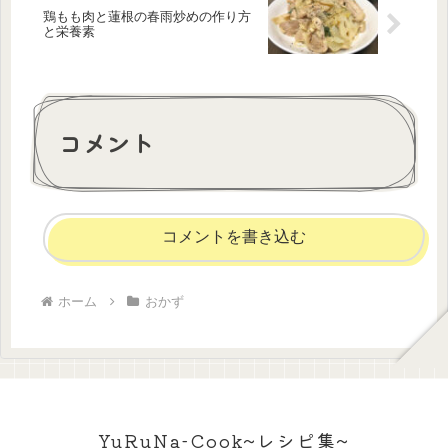
鶏もも肉と蓮根の春雨炒めの作り方
と栄養素
コメント
コメントを書き込む
ホーム
おかず
YuRuNa-Cook~レシピ集~