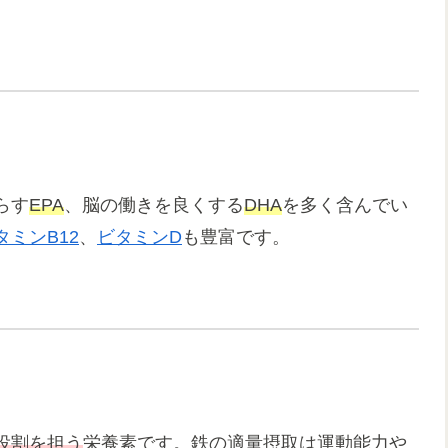
らす
EPA
、脳の働きを良くする
DHA
を多く含んでい
タミンB12
、
ビタミンD
も豊富です。
役割を担う
栄養素です。鉄の適量摂取は運動能力や