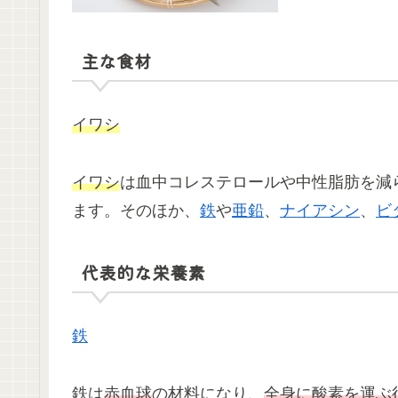
主な食材
イワシ
イワシ
は血中コレステロールや中性脂肪を減
ます。そのほか、
鉄
や
亜鉛
、
ナイアシン
、
ビ
代表的な栄養素
鉄
鉄は
赤血球
の材料になり、
全身に酸素を運ぶ