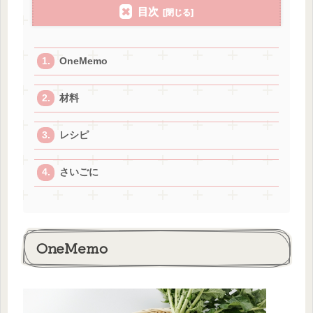
目次
OneMemo
材料
レシピ
さいごに
OneMemo