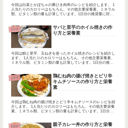
今回は白菜とかぼちゃの豚ひき肉丼のレシピを紹介します。 1
人当たりのカロリーはもちろん、その他主要栄養素、ミネラル
類、ビタミン類の量も計算しています。1日分の推奨量に対す
る割合も載せていますが、こちらは人によって違うのでご参考
程度に。
サバと里芋のホイル焼きの作
おかず
り方と栄養素
今回は鯖と里芋、玉ねぎを使ったホイル焼きのレシピを紹介し
ます。 1人当たりのカロリーはもちろん、その他主要栄養素、
ミネラル類、ビタミン類の量も計算しています。1日分の推奨
量に対する割合も載せていますが、こちらは人によって違うの
でご参考程度に。
鶏むね肉の揚げ焼きとピリ辛
おかず
キムチソースの作り方と栄養
素
今回は鶏むね肉の揚げ焼きとピリ辛キムチソースのレシピを紹
介します。 1人当たりのカロリーはもちろん、その他主要栄養
素、ミネラル類、ビタミン類の量も計算しています。1日分の
推奨量に対する割合も載せていますが、こちらは人によって違
うのでご参考程度に。
親子カレー丼の作り方と栄養
おかず