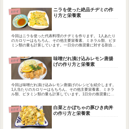
ニラを使った絶品チヂミの作
おかず
り方と栄養素
今回はニラを使った代表料理のチヂミを作ります。 1人あたり
のカロリーはもちろん、その他主要栄養素、ミネラル類、ビタ
ミン類の量も計算しています。一日分の推奨量に対する割合も
載せていますが、こちらはヒトによって違うのでご参考程度
に。
味噌だれ漬け込みレモン唐揚
おかず
げの作り方と栄養素
今回は味噌だれ漬け込みレモン唐揚げのレシピを紹介します。
1人当たりのカロリーはもちろん、その他主要栄養素、ミネラ
ル類、ビタミン類の量も計算しています。1日分の推奨量に対
する割合も載せていますが、こちらは人によって違うのでご参
考程度に。
白菜とかぼちゃの豚ひき肉丼
おかず
の作り方と栄養素