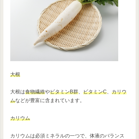
大根
大根は
食物繊維
や
ビタミンB群
、
ビタミンC
、
カリウ
ム
などが豊富に含まれています。
カリウム
カリウムは必須ミネラルの一つで、体液のバランス