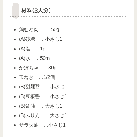
材料(2人分)
鶏むね肉 …150g
(A)砂糖 …小さじ1
(A)塩 …1g
(A)水 …50ml
かぼちゃ …80g
玉ねぎ …1/2個
(B)甜麺醤 …小さじ1
(B)豆板醤 …小さじ1
(B)醤油 …大さじ1
(B)みりん …大さじ1
サラダ油 …小さじ1