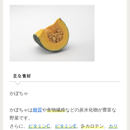
主な食材
かぼちゃ
かぼちゃは
糖質
や
食物繊維
などの炭水化物が豊富な
野菜です。
さらに、
ビタミンC
、
ビタミンE
、
β‐カロテン
、
カリ