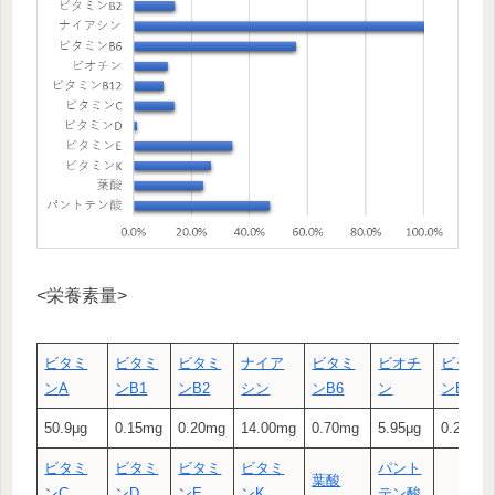
<栄養素量>
ビタミ
ビタミ
ビタミ
ナイア
ビタミ
ビオチ
ビタミ
ン
A
ン
B1
ン
B2
シン
ン
B6
ン
ン
B12
50.9μg
0.15mg
0.20mg
14.00mg
0.70mg
5.95μg
0.25μg
ビタミ
ビタミ
ビタミ
ビタミ
パント
葉酸
ン
C
ン
D
ン
E
ン
K
テン酸