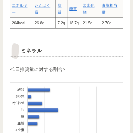
エネルギ
たんぱく
脂
炭水化
食塩相当
糖質
ー
質
質
物
量
264kcal
26.8g
7.2g
18.7g
21.5g
2.70g
ミネラル
<1日推奨量に対する割合>