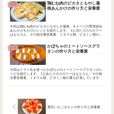
鶏むね肉のピカタともやし蓮
おかず
根あんかけの作り方と栄養素
今回は鶏むね肉のピカタともやしや蓮根、キャベツの野菜炒め
あんかけをかけたレシピを紹介します。 1人当たりのカロリー
はもちろん、その他主要栄養素、ミネラル類、ビタミン類の量
も計算しています。1日分の推奨量に対する割合も載せていま
すが、こちらは人によって違うのでご参考程度に。
かぼちゃのミートソースグラ
おかず
タンの作り方と栄養素
今回はトマト缶を使ったかぼちゃのミートソースグラタンのレ
シピを紹介します。 1人あたりのカロリーはもちろん、その他
主要栄養素、ミネラル類、ビタミン類の量も計算しています。
一日分の推奨量に対する割合も載せていますが、こちらはヒト
によって違うのでご参考程度に。
贅沢いちごタルトの作り方と栄養素