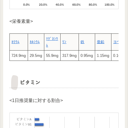
<栄養素量>
ﾏｸﾞﾈｼｳ
ｶﾘｳﾑ
ｶﾙｼｳﾑ
ﾘﾝ
鉄
亜鉛
ヨウ素
ﾑ
724.9mg
29.5mg
55.9mg
317.9mg
0.95mg
1.15mg
0.10μg
ビタミン
<1日推奨量に対する割合>