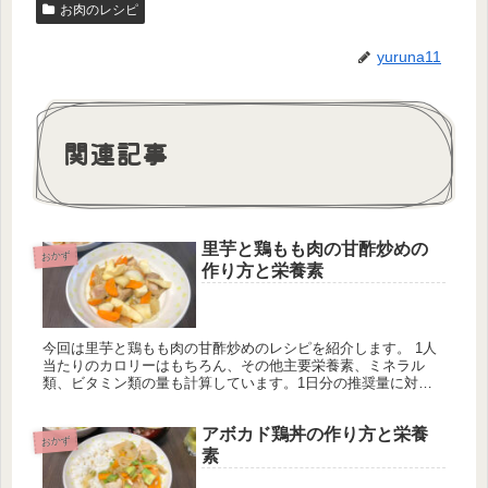
お肉のレシピ
yuruna11
関連記事
里芋と鶏もも肉の甘酢炒めの
おかず
作り方と栄養素
今回は里芋と鶏もも肉の甘酢炒めのレシピを紹介します。 1人
当たりのカロリーはもちろん、その他主要栄養素、ミネラル
類、ビタミン類の量も計算しています。1日分の推奨量に対す
る割合も載せていますが、こちらは人によって違うのでご参考
程度に。
アボカド鶏丼の作り方と栄養
おかず
素