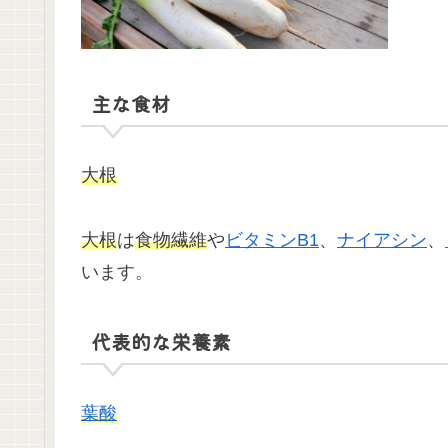
主な食材
大根
大根
は
食物繊維
や
ビタミンB1
、
ナイアシン
、
います。
代表的な栄養素
葉酸