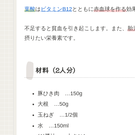
葉酸
は
ビタミンB12
とともに
赤血球を作る
効
不足すると貧血を引き起こします。また、
胎
摂りたい栄養素です。
材料（2人分）
豚ひき肉 …150g
大根 …50g
玉ねぎ …1/2個
水 …150ml