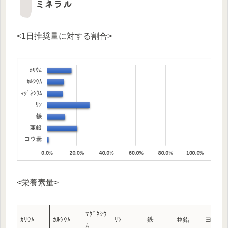
ミネラル
<1日推奨量に対する割合>
<栄養素量>
ﾏｸﾞﾈｼｳ
ｶﾘｳﾑ
ｶﾙｼｳﾑ
ﾘﾝ
鉄
亜鉛
ヨウ素
ﾑ