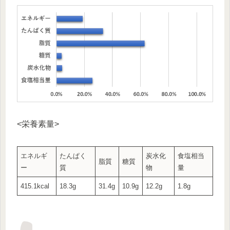
<栄養素量>
エネルギ
たんぱく
炭水化
食塩相当
脂質
糖質
ー
質
物
量
415.1kcal
18.3g
31.4g
10.9g
12.2g
1.8g