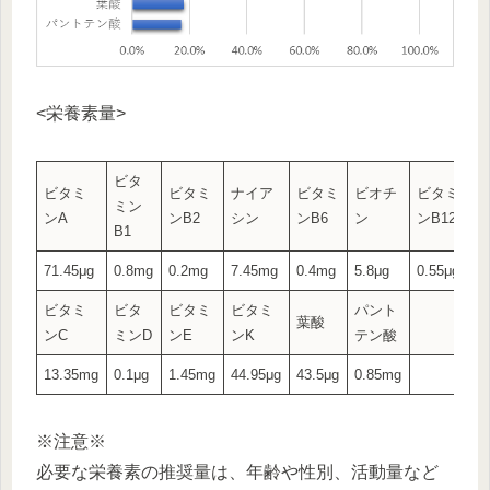
<栄養素量>
ビタ
ビタミ
ビタミ
ナイア
ビタミ
ビオチ
ビタミ
ミン
ンA
ンB2
シン
ンB6
ン
ンB12
B1
71.45μg
0.8mg
0.2mg
7.45mg
0.4mg
5.8μg
0.55μg
ビタミ
ビタ
ビタミ
ビタミ
パント
葉酸
ンC
ミンD
ンE
ンK
テン酸
13.35mg
0.1μg
1.45mg
44.95μg
43.5μg
0.85mg
※注意※
必要な栄養素の推奨量は、年齢や性別、活動量など