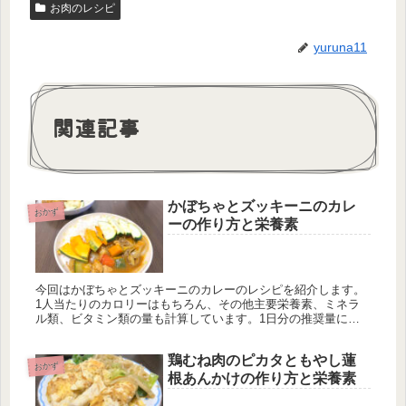
お肉のレシピ
yuruna11
関連記事
かぼちゃとズッキーニのカレ
おかず
ーの作り方と栄養素
今回はかぼちゃとズッキーニのカレーのレシピを紹介します。
1人当たりのカロリーはもちろん、その他主要栄養素、ミネラ
ル類、ビタミン類の量も計算しています。1日分の推奨量に対
する割合も載せていますが、こちらは人によって違うのでご参
考程度に。
鶏むね肉のピカタともやし蓮
おかず
根あんかけの作り方と栄養素