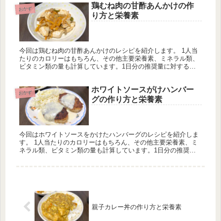
鶏むね肉の甘酢あんかけの作
おかず
り方と栄養素
今回は鶏むね肉の甘酢あんかけのレシピを紹介します。 1人当
たりのカロリーはもちろん、その他主要栄養素、ミネラル類、
ビタミン類の量も計算しています。1日分の推奨量に対する割
合も載せていますが、こちらは人によって違うのでご参考程度
に。
ホワイトソースがけハンバー
おかず
グの作り方と栄養素
今回はホワイトソースをかけたハンバーグのレシピを紹介しま
す。 1人当たりのカロリーはもちろん、その他主要栄養素、ミ
ネラル類、ビタミン類の量も計算しています。1日分の推奨量
に対する割合も載せていますが、こちらは人によって違うので
ご参考程度に。
親子カレー丼の作り方と栄養素