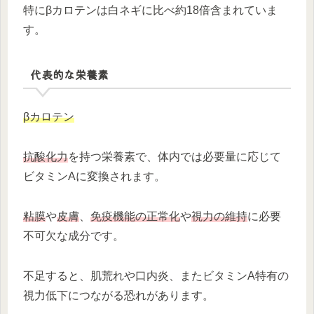
特にβカロテンは白ネギに比べ約18倍含まれていま
す。
代表的な栄養素
βカロテン
抗酸化力
を持つ栄養素で、体内では必要量に応じて
ビタミンAに変換されます。
粘膜
や
皮膚
、
免疫機能の正常化
や
視力の維持
に必要
不可欠な成分です。
不足すると、肌荒れや口内炎、またビタミンA特有の
視力低下につながる恐れがあります。