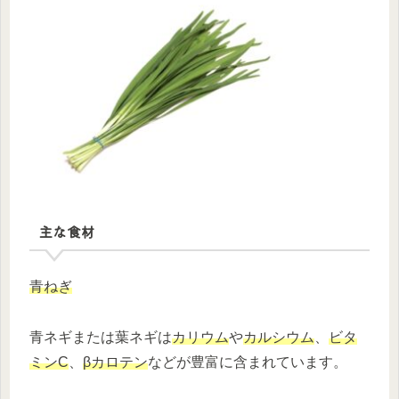
主な食材
青ねぎ
青ネギまたは葉ネギは
カリウム
や
カルシウム
、
ビタ
ミンC
、
βカロテン
などが豊富に含まれています。