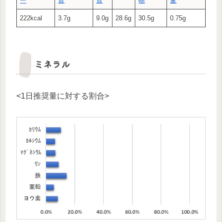
ー
質
質
物
量
222kcal
3.7g
9.0g
28.6g
30.5g
0.75g
ミネラル
<1日推奨量に対する割合>