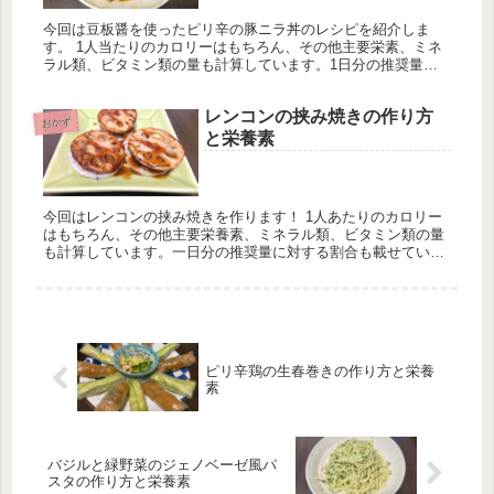
今回は豆板醤を使ったピリ辛の豚ニラ丼のレシピを紹介しま
す。 1人当たりのカロリーはもちろん、その他主要栄素、ミネ
ラル類、ビタミン類の量も計算しています。1日分の推奨量に
対する割合も載せていますが、こちらは人によって違うのでご
参考程度に。
レンコンの挟み焼きの作り方
おかず
と栄養素
今回はレンコンの挟み焼きを作ります！ 1人あたりのカロリー
はもちろん、その他主要栄養素、ミネラル類、ビタミン類の量
も計算しています。一日分の推奨量に対する割合も載せていま
すが、こちらはヒトによって違うのでご参考程度に。
ピリ辛鶏の生春巻きの作り方と栄養
素
バジルと緑野菜のジェノベーゼ風パ
スタの作り方と栄養素