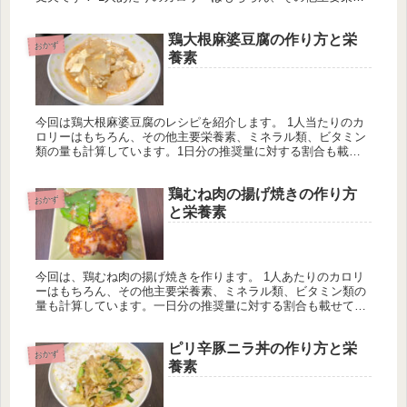
素、ミネラル類、ビタミン類の量も計算しています。一日分の
推奨量に対する割合も載せています。
鶏大根麻婆豆腐の作り方と栄
おかず
養素
今回は鶏大根麻婆豆腐のレシピを紹介します。 1人当たりのカ
ロリーはもちろん、その他主要栄養素、ミネラル類、ビタミン
類の量も計算しています。1日分の推奨量に対する割合も載せ
ていますが、こちらは人によって違うのでご参考程度に。
鶏むね肉の揚げ焼きの作り方
おかず
と栄養素
今回は、鶏むね肉の揚げ焼きを作ります。 1人あたりのカロリ
ーはもちろん、その他主要栄養素、ミネラル類、ビタミン類の
量も計算しています。一日分の推奨量に対する割合も載せてい
ますが、こちらはヒトによって違うのでご参考程度に。
ピリ辛豚ニラ丼の作り方と栄
おかず
養素