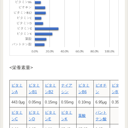
<栄養素量>
ビタミ
ビタミ
ビタミ
ナイア
ビタミ
ビオチ
ビタミ
ン
A
ン
B1
ン
B2
シン
ン
B6
ン
ン
B12
443.0μg
0.05mg
0.15mg
0.55mg
0.10mg
6.95μg
0.35μg
ビタミ
ビタミ
ビタミ
ビタミ
パント
葉酸
ン
C
ン
D
ン
E
ン
K
テン酸