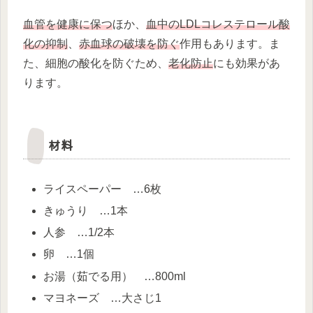
血管を健康に保つ
ほか、
血中のLDLコレステロール酸
化の抑制
、
赤血球の破壊を防ぐ
作用もあります。ま
た、細胞の酸化を防ぐため、
老化防止
にも効果があ
ります。
材料
ライスペーパー …6枚
きゅうり …1本
人参 …1/2本
卵 …1個
お湯（茹でる用） …800ml
マヨネーズ …大さじ1