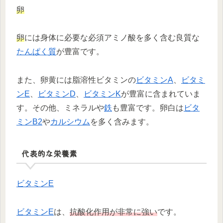
卵
卵
には身体に必要な必須アミノ酸を多く含む良質な
たんぱく質
が豊富です。
また、卵黄には脂溶性ビタミンの
ビタミンA
、
ビタミ
ンE
、
ビタミンD
、
ビタミンK
が豊富に含まれていま
す。その他、ミネラルや
鉄
も豊富です。卵白は
ビタ
ミンB2
や
カルシウム
を多く含みます。
代表的な栄養素
ビタミンE
ビタミンE
は、
抗酸化作用が非常に強い
です。