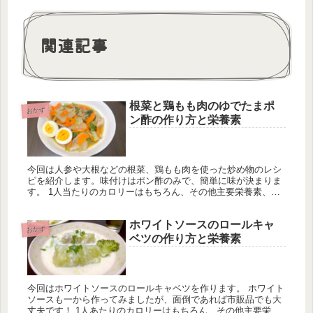
関連記事
根菜と鶏もも肉のゆでたまポ
おかず
ン酢の作り方と栄養素
今回は人参や大根などの根菜、鶏もも肉を使った炒め物のレシ
ピを紹介します。味付けはポン酢のみで、簡単に味が決まりま
す。 1人当たりのカロリーはもちろん、その他主要栄養素、ミ
ネラル類、ビタミン類の量も計算しています。1日分の推奨量
に対する割合も載せていますが、こちらは人によって違うので
ホワイトソースのロールキャ
ご参考程度に。
おかず
ベツの作り方と栄養素
今回はホワイトソースのロールキャベツを作ります。 ホワイト
ソースも一から作ってみましたが、面倒であれば市販品でも大
丈夫です！ 1人あたりのカロリーはもちろん、その他主要栄養