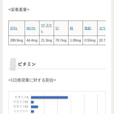
<栄養素量>
ﾏｸﾞﾈｼｳ
ｶﾘｳﾑ
ｶﾙｼｳﾑ
ﾘﾝ
鉄
亜鉛
ヨウ素
ﾑ
289.9mg
44.4mg
21.3mg
79.7mg
1.00mg
0.55mg
10.75μg
ビタミン
<1日推奨量に対する割合>