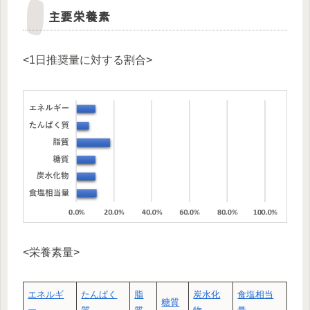
主要栄養素
<1日推奨量に対する割合>
<栄養素量>
エネルギ
たんぱく
脂
炭水化
食塩相当
糖質