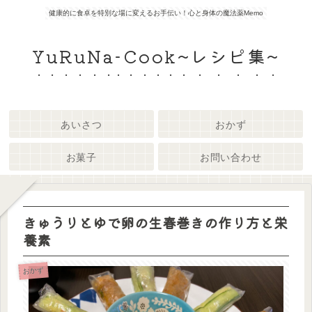
健康的に食卓を特別な場に変えるお手伝い！心と身体の魔法薬Memo
YuRuNa-Cook~レシピ集~
あいさつ
おかず
お菓子
お問い合わせ
きゅうりとゆで卵の生春巻きの作り方と栄
養素
おかず