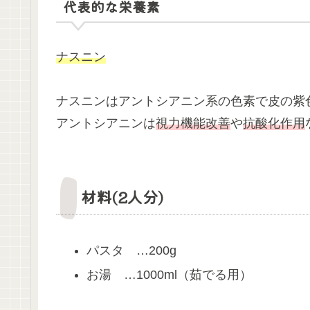
代表的な栄養素
ナスニン
ナスニンはアントシアニン系の色素で皮の紫
アントシアニンは
視力機能改善
や
抗酸化作用
材料(2人分)
パスタ …200g
お湯 …1000ml（茹でる用）