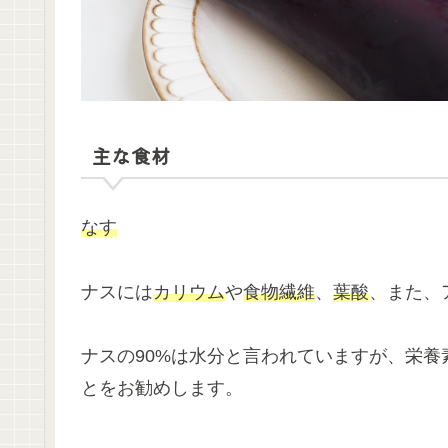
主な食材
なす
ナスには
カリウム
や
食物繊維
、
葉酸
、また、
ナスの90%は水分と言われていますが、栄
とをお勧めします。