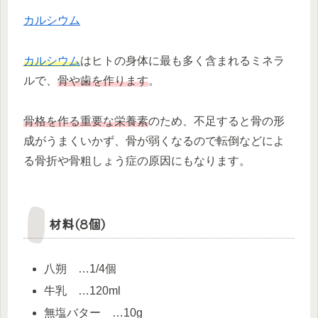
カルシウム
カルシウム
はヒトの身体に最も多く含まれるミネラ
ルで、
骨や歯を作ります
。
骨格を作る重要な栄養素
のため、不足すると骨の形
成がうまくいかず、骨が弱くなるので転倒などによ
る骨折や骨粗しょう症の原因にもなります。
材料(8個)
八朔 …1/4個
牛乳 …120ml
無塩バター …10g