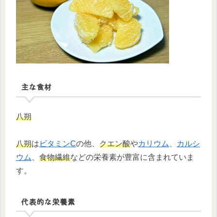
主な食材
八朔
八朔
は
ビタミンC
の他、
クエン酸
や
カリウム
、
カルシ
ウム
、
食物繊維
などの栄養素が豊富に含まれていま
す。
代表的な栄養素