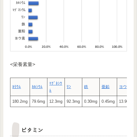
<栄養素量>
ﾏｸﾞﾈｼｳ
ｶﾘｳﾑ
ｶﾙｼｳﾑ
ﾘﾝ
鉄
亜鉛
ヨウ素
ﾑ
180.2mg
79.6mg
12.3mg
92.3mg
0.30mg
0.45mg
13.90μg
ビタミン