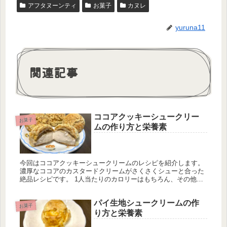
アフタヌーンティ
お菓子
カヌレ
yuruna11
関連記事
ココアクッキーシュークリー
お菓子
ムの作り方と栄養素
今回はココアクッキーシュークリームのレシピを紹介します。
濃厚なココアのカスタードクリームがさくさくシューと合った
絶品レシピです。 1人当たりのカロリーはもちろん、その他主
要栄養素、ミネラル類、ビタミン類の量も計算しています。1
日分の推奨量に対する割合も載せていますが、こちらは人によ
パイ生地シュークリームの作
って違うのでご参考程度に。
お菓子
り方と栄養素