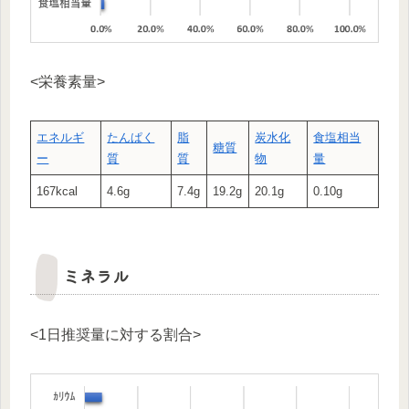
<栄養素量>
エネルギ
たんぱく
脂
炭水化
食塩相当
糖質
ー
質
質
物
量
167kcal
4.6g
7.4g
19.2g
20.1g
0.10g
ミネラル
<1日推奨量に対する割合>