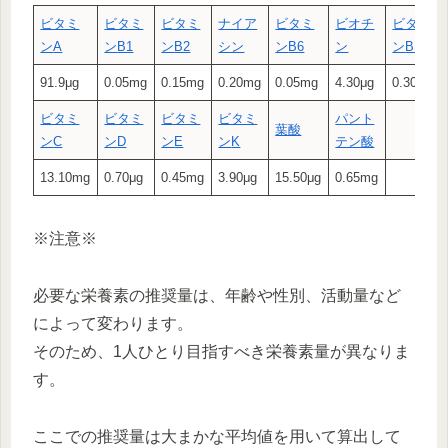
ビタミ
ビタミ
ビタミ
ナイア
ビタミ
ビオチ
ビタミ
ン
A
ン
B1
ン
B2
シン
ン
B6
ン
ン
B12
91.9μg
0.05mg
0.15mg
0.20mg
0.05mg
4.30μg
0.30μg
ビタミ
ビタミ
ビタミ
ビタミ
パント
葉酸
ン
C
ン
D
ン
E
ン
K
テン酸
13.10mg
0.70μg
0.45mg
3.90μg
15.50μg
0.65mg
※注意※
必要な栄養素の推奨量は、年齢や性別、活動量など
によって変わります。
そのため、1人ひとり目指すべき栄養素量が異なりま
す。
ここでの推奨量は大まかな平均値を用いて算出して