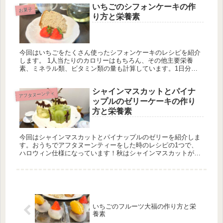
いちごのシフォンケーキの作
て違うのでご参考程度に。
お菓子
り方と栄養素
今回はいちごをたくさん使ったシフォンケーキのレシピを紹介
します。 1人当たりのカロリーはもちろん、その他主要栄養
素、ミネラル類、ビタミン類の量も計算しています。1日分の
推奨量に対する割合も載せていますが、こちらは人によって違
うのでご参考程度に。
シャインマスカットとパイナ
アフタヌーンティ
ップルのゼリーケーキの作り
方と栄養素
今回はシャインマスカットとパイナップルのゼリーを紹介しま
す。おうちでアフタヌーンティーをした時のレシピの1つで、
ハロウィン仕様になっています！秋はシャインマスカットが特
に美味しい季節ですので、ハロウィンにもピッタリの食材で
す。
いちごのフルーツ大福の作り方と栄
養素