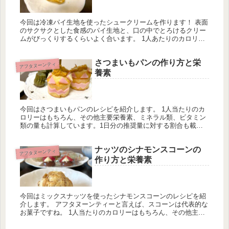
今回は冷凍パイ生地を使ったシュークリームを作ります！ 表面
のサクサクとした食感のパイ生地と、口の中でとろけるクリー
ムがびっくりするくらいよく合います。 1人あたりのカロリー
はもちろん、その他主要栄養素、ミネラル類、ビタミン類の量
も計算しています。
さつまいもパンの作り方と栄
アフタヌーンティ
養素
今回はさつまいもパンのレシピを紹介します。 1人当たりのカ
ロリーはもちろん、その他主要栄養素、ミネラル類、ビタミン
類の量も計算しています。1日分の推奨量に対する割合も載せ
ていますが、こちらは人によって違うのでご参考程度に。
ナッツのシナモンスコーンの
アフタヌーンティ
作り方と栄養素
今回はミックスナッツを使ったシナモンスコーンのレシピを紹
介します。 アフタヌーンティーと言えば、スコーンは代表的な
お菓子ですね。 1人当たりのカロリーはもちろん、その他主要
栄養素、ミネラル類、ビタミン類の量も計算しています。1日
分の推奨量に対する割合も載せていますが、こちらは人によっ