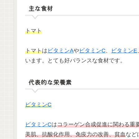
主な食材
トマト
トマト
は
ビタミンA
や
ビタミンC
、
ビタミンE
います。とても好バランスな食材です。
代表的な栄養素
ビタミンC
ビタミンC
は
コラーゲン合成促進に関わる重
美肌、抗酸化作用、免疫力の改善、貧血
など