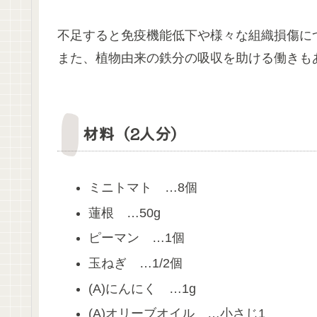
不足すると免疫機能低下や様々な組織損傷に
また、植物由来の鉄分の吸収を助ける働きも
材料（2人分）
ミニトマト …8個
蓮根 …50g
ピーマン …1個
玉ねぎ …1/2個
(A)にんにく …1g
(A)オリーブオイル …小さじ1