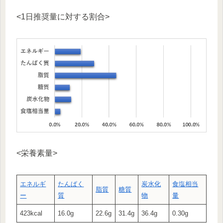
<1日推奨量に対する割合>
<栄養素量>
エネルギ
たんぱく
炭水化
食塩相当
脂質
糖質
ー
質
物
量
423kcal
16.0g
22.6g
31.4g
36.4g
0.30g