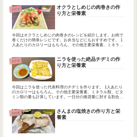
程度に。
オクラとしめじの肉巻きの作
おかず
り方と栄養素
今回はオクラとしめじの肉巻きのレシピを紹介します。お肉で
巻くだけの簡単レシピです。お弁当などにもおすすめです。 1
人あたりのカロリーはもちろん、その他主要栄養素、ミネラル
類、ビタミン類の量も計算しています。一日分の推奨量に対す
る割合も載せています。
ニラを使った絶品チヂミの作
おかず
り方と栄養素
今回はニラを使った代表料理のチヂミを作ります。 1人あたり
のカロリーはもちろん、その他主要栄養素、ミネラル類、ビタ
ミン類の量も計算しています。一日分の推奨量に対する割合も
載せていますが、こちらはヒトによって違うのでご参考程度
に。
さんまの塩焼きの作り方と栄
おかず
養素