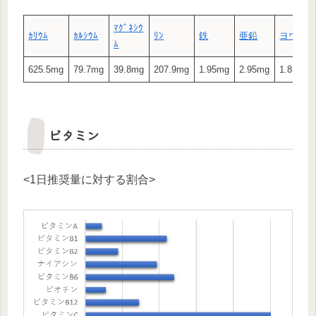
ﾏｸﾞﾈｼｳ
ｶﾘｳﾑ
ｶﾙｼｳﾑ
ﾘﾝ
鉄
亜鉛
ヨウ素
ﾑ
625.5mg
79.7mg
39.8mg
207.9mg
1.95mg
2.95mg
1.85μg
ビタミン
<1日推奨量に対する割合>