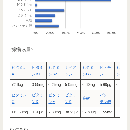
<栄養素量>
ビタミン
ビタミ
ビタミ
ナイア
ビタミ
ビオチ
ビタミ
A
ン
B1
ン
B2
シン
ン
B6
ン
ン
B12
72.8μg
0.55mg
0.25mg
5.05mg
0.60mg
5.60μg
0.70μg
ビタミン
ビタミ
ビタミ
ビタミ
パント
葉酸
C
ン
D
ン
E
ン
K
テン酸
115.60mg
0.20μg
2.30mg
38.95μg
52.80μg
1.55mg
※注意※