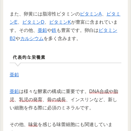
また、卵黄には脂溶性ビタミンの
ビタミンA
、
ビタミ
ンE
、
ビタミンD
、
ビタミンK
が豊富に含まれていま
す。その他、
亜鉛
や
鉄
も豊富です。卵白は
ビタミン
B2
や
カルシウム
を多く含みます。
代表的な栄養素
亜鉛
亜鉛
は様々な酵素の構成に重要です。
DNA合成や胎
児
、
乳児の発育
、
骨の成長
、インスリンなど、新し
い細胞を作る際に必須のミネラルです。
その他、
味覚
を感じる味蕾細胞にも関連していま