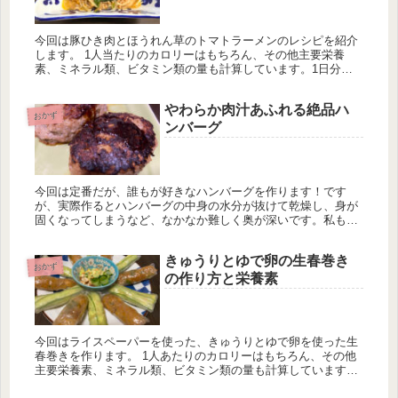
今回は豚ひき肉とほうれん草のトマトラーメンのレシピを紹介
します。 1人当たりのカロリーはもちろん、その他主要栄養
素、ミネラル類、ビタミン類の量も計算しています。1日分の
推奨量に対する割合も載せていますが、こちらは人によって違
うのでご参考程度に。
やわらか肉汁あふれる絶品ハ
おかず
ンバーグ
今回は定番だが、誰もが好きなハンバーグを作ります！です
が、実際作るとハンバーグの中身の水分が抜けて乾燥し、身が
固くなってしまうなど、なかなか難しく奥が深いです。私も何
度も失敗してしまいました…。ですが、調理中の乾燥と肉汁が
流れ出ないように気...
きゅうりとゆで卵の生春巻き
おかず
の作り方と栄養素
今回はライスペーパーを使った、きゅうりとゆで卵を使った生
春巻きを作ります。 1人あたりのカロリーはもちろん、その他
主要栄養素、ミネラル類、ビタミン類の量も計算しています。
一日分の推奨量に対する割合も載せていますが、こちらはヒト