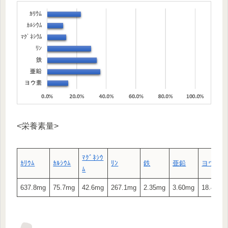
<栄養素量>
ﾏｸﾞﾈｼｳ
ｶﾘｳﾑ
ｶﾙｼｳﾑ
ﾘﾝ
鉄
亜鉛
ヨウ素
ﾑ
637.8mg
75.7mg
42.6mg
267.1mg
2.35mg
3.60mg
18.45μg