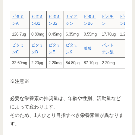
ビタミ
ビタミ
ビタミ
ナイア
ビタミ
ビオチ
ビタミ
ン
A
ン
B1
ン
B2
シン
ン
B6
ン
ン
B12
126.7μg
0.80mg
0.45mg
6.35mg
0.55mg
17.70μg
1.25μg
ビタミ
ビタミ
ビタミ
ビタミ
パント
葉酸
ン
C
ン
D
ン
E
ン
K
テン酸
32.60mg
2.20μg
2.20mg
84.80μg
87.10μg
2.20mg
※注意※
必要な栄養素の推奨量は、年齢や性別、活動量など
によって変わります。
そのため、1人ひとり目指すべき栄養素量が異なりま
す。