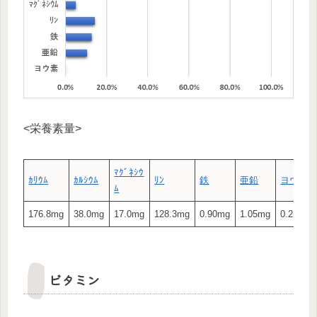
<栄養素量>
ﾏｸﾞﾈｼｳ
ｶﾘｳﾑ
ｶﾙｼｳﾑ
ﾘﾝ
鉄
亜鉛
ヨウ素
ﾑ
176.8mg
38.0mg
17.0mg
128.3mg
0.90mg
1.05mg
0.25μg
ビタミン