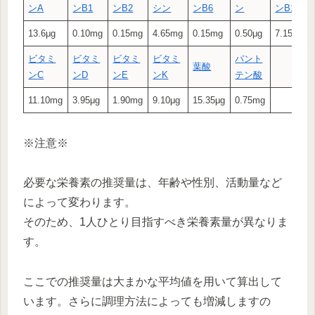
ン
A
ン
B1
ン
B2
シン
ン
B6
ン
ン
B12
13.6μg
0.10mg
0.15mg
4.65mg
0.15mg
0.50μg
7.15μg
ビタミ
ビタミ
ビタミ
ビタミ
パント
葉酸
ン
C
ン
D
ン
E
ン
K
テン酸
11.10mg
3.95μg
1.90mg
9.10μg
15.35μg
0.75mg
※注意※
必要な栄養素の推奨量は、年齢や性別、活動量など
によって変わります。
そのため、1人ひとり目指すべき栄養素量が異なりま
す。
ここでの推奨量は大まかな平均値を用いて算出して
います。さらに調理方法によっても増減しますの