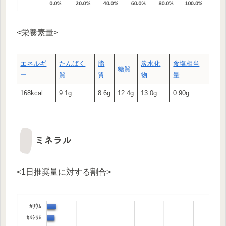
<栄養素量>
エネルギ
たんぱく
脂
炭水化
食塩相当
糖質
ー
質
質
物
量
168kcal
9.1g
8.6g
12.4g
13.0g
0.90g
ミネラル
<1日推奨量に対する割合>