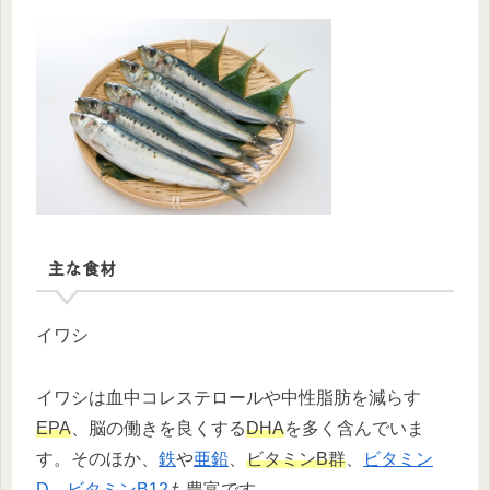
主な食材
イワシ
イワシは血中コレステロールや中性脂肪を減らす
EPA
、脳の働きを良くする
DHA
を多く含んでいま
す。そのほか、
鉄
や
亜鉛
、
ビタミンB群
、
ビタミン
D
、
ビタミンB12
も豊富です。