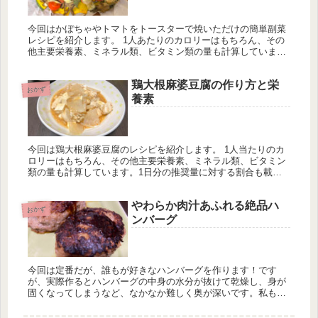
今回はかぼちゃやトマトをトースターで焼いただけの簡単副菜
レシピを紹介します。 1人あたりのカロリーはもちろん、その
他主要栄養素、ミネラル類、ビタミン類の量も計算していま
す。一日分の推奨量に対する割合も載せていますが、こちらは
ヒトによって違うのでご参考程度に。
鶏大根麻婆豆腐の作り方と栄
おかず
養素
今回は鶏大根麻婆豆腐のレシピを紹介します。 1人当たりのカ
ロリーはもちろん、その他主要栄養素、ミネラル類、ビタミン
類の量も計算しています。1日分の推奨量に対する割合も載せ
ていますが、こちらは人によって違うのでご参考程度に。
やわらか肉汁あふれる絶品ハ
おかず
ンバーグ
今回は定番だが、誰もが好きなハンバーグを作ります！です
が、実際作るとハンバーグの中身の水分が抜けて乾燥し、身が
固くなってしまうなど、なかなか難しく奥が深いです。私も何
度も失敗してしまいました…。ですが、調理中の乾燥と肉汁が
流れ出ないように気...