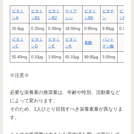
ビタミ
ビタミ
ビタミ
ナイア
ビタミ
ビオチ
ビタミ
ン
A
ン
B1
ン
B2
シン
ン
B6
ン
ン
B12
25.9μg
0.25mg
0.30mg
18.50mg
0.85mg
9.80μg
0.30μg
ビタミ
ビタミ
ビタミ
ビタミ
パント
葉酸
ン
C
ン
D
ン
E
ン
K
テン酸
55.40mg
0.10μg
1.65mg
65.10μg
89.85μg
3.05mg
※注意※
必要な栄養素の推奨量は、年齢や性別、活動量など
によって変わります。
そのため、1人ひとり目指すべき栄養素量が異なりま
す。