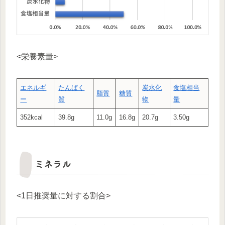
<栄養素量>
エネルギ
たんぱく
炭水化
食塩相当
脂質
糖質
ー
質
物
量
352kcal
39.8g
11.0g
16.8g
20.7g
3.50g
ミネラル
<1日推奨量に対する割合>