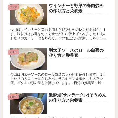
ウインナーと野菜の春雨炒め
おかず
の作り方と栄養素
今回はウインナーと春雨を加えた野菜炒めのレシピを紹介しま
す。味付けはお酢を使ってサッパリに仕上げてみました！ 1人
あたりのカロリーはもちろん、その他主要栄養素、ミネラル
類、ビタミン類の量も計算しています。一日分の推奨量に対す
る割合も載せています。
明太子ソースのロール白菜の
おかず
作り方と栄養素
今回は明太子ソースのロール白菜のレシピを紹介します。 1人
当たりのカロリーはもちろん、その他主要栄養素、ミネラル
類、ビタミン類の量も計算しています。1日分の推奨量に対す
る割合も載せていますが、こちらは人によって違うのでご参考
程度に。
酸辣湯(サンラータン)そうめん
おかず
の作り方と栄養素