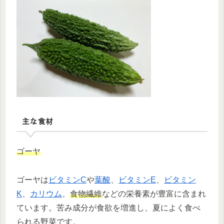
主な食材
ゴーヤ
ゴーヤは
ビタミンC
や
葉酸
、
ビタミンE
、
ビタミン
K
、
カリウム
、
食物繊維
などの栄養素が豊富に含まれ
ています。苦み成分が食欲を増進し、夏によく食べ
られる野菜です。