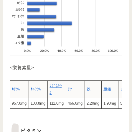
<栄養素量>
ﾏｸﾞﾈｼｳ
ｶﾘｳﾑ
ｶﾙｼｳﾑ
ﾘﾝ
鉄
亜鉛
ヨウ素
ﾑ
957.8mg
100.8mg
111.0mg
466.0mg
2.20mg
1.90mg
5.25μg
ビタミン