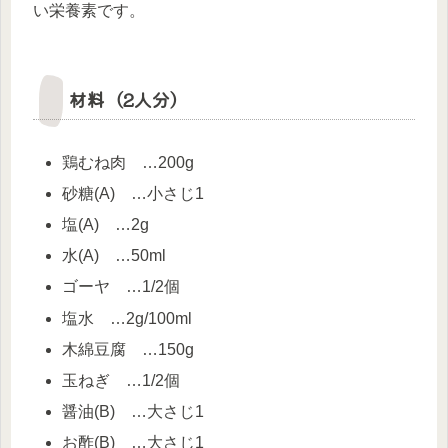
い栄養素です。
材料（2人分）
鶏むね肉 …200g
砂糖(A) …小さじ1
塩(A) …2g
水(A) …50ml
ゴーヤ …1/2個
塩水 …2g/100ml
木綿豆腐 …150g
玉ねぎ …1/2個
醤油(B) …大さじ1
お酢(B) …大さじ1