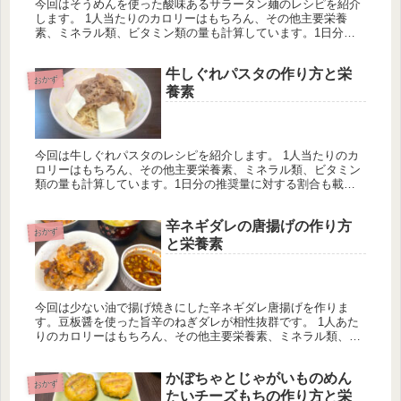
今回はそうめんを使った酸味あるサラータン麺のレシピを紹介
します。 1人当たりのカロリーはもちろん、その他主要栄養
素、ミネラル類、ビタミン類の量も計算しています。1日分の
推奨量に対する割合も載せていますが、こちらは人によって違
うのでご参考程度に。
牛しぐれパスタの作り方と栄
おかず
養素
今回は牛しぐれパスタのレシピを紹介します。 1人当たりのカ
ロリーはもちろん、その他主要栄養素、ミネラル類、ビタミン
類の量も計算しています。1日分の推奨量に対する割合も載せ
ていますが、こちらは人によって違うのでご参考程度に。
辛ネギダレの唐揚げの作り方
おかず
と栄養素
今回は少ない油で揚げ焼きにした辛ネギダレ唐揚げを作りま
す。豆板醤を使った旨辛のねぎダレが相性抜群です。 1人あた
りのカロリーはもちろん、その他主要栄養素、ミネラル類、ビ
タミン類の量も計算しています。一日分の推奨量に対する割合
も載せています。
かぼちゃとじゃがいものめん
おかず
たいチーズもちの作り方と栄