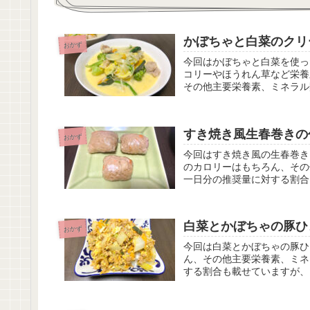
かぼちゃと白菜のクリ
おかず
今回はかぼちゃと白菜を使っ
コリーやほうれん草など栄養
その他主要栄養素、ミネラル
割合も載せていますが、こち
すき焼き風生春巻きの
おかず
今回はすき焼き風の生春巻き
のカロリーはもちろん、その
一日分の推奨量に対する割合
に。
白菜とかぼちゃの豚ひ
おかず
今回は白菜とかぼちゃの豚ひき肉丼のレシピ
ん、その他主要栄養素、ミネ
する割合も載せていますが、