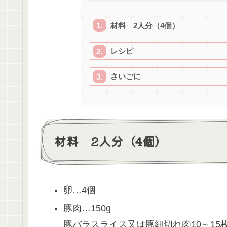
材料 2人分（4個）
レシピ
さいごに
材料 2人分（4個）
卵…4個
豚肉…150g
豚バラスライス又は豚細切れ肉10～15