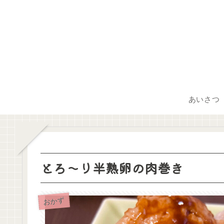
あいさつ
とろ～り半熟卵の肉巻き
おかず