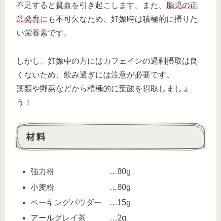
不足すると
貧血
を引き起こします。また、
胎児の正
常発育
にも不可欠なため、妊娠時は積極的に摂りた
い栄養素です。
しかし、妊娠中の方にはカフェインの過剰摂取は良
くないため、飲み過ぎには注意が必要です。
藻類や野菜などから積極的に葉酸を摂取しましょ
う！
材料
強力粉 …80g
小麦粉 …80g
ベーキングパウダー …15g
アールグレイ茶 …2g