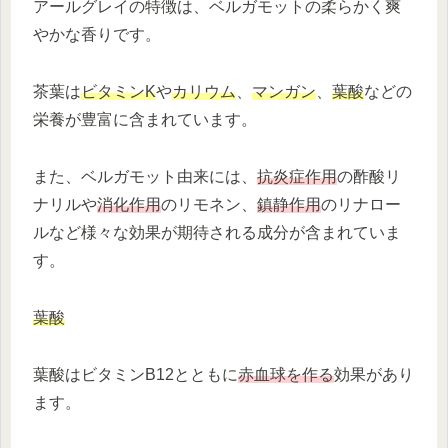
アールグレイの特徴は、ベルガモットの柔らかく爽
やかな香りです。
茶葉は
ビタミンK
や
カリウム
、
マンガン
、
葉酸
などの
栄養が豊富に含まれています。
また、ベルガモット由来には、
抗炎症作用
の酢酸リ
ナリルや
消化作用
のリモネン、
鎮静作用
のリナロー
ルなど様々な効果が期待される成分が含まれていま
す。
葉酸
葉酸はビタミンB12とともに
赤血球を作る
効果があり
ます。