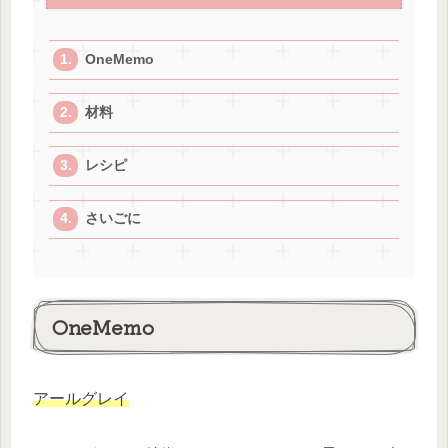
OneMemo
材料
レシピ
さいごに
OneMemo
アールグレイ