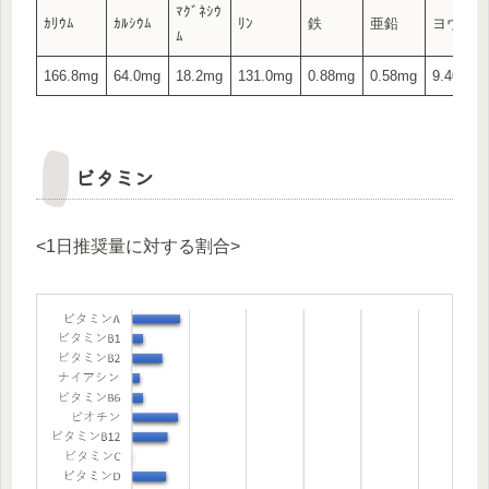
ﾏｸﾞﾈｼｳ
ｶﾘｳﾑ
ｶﾙｼｳﾑ
ﾘﾝ
鉄
亜鉛
ヨウ素
ﾑ
166.8mg
64.0mg
18.2mg
131.0mg
0.88mg
0.58mg
9.40μg
ビタミン
<1日推奨量に対する割合>