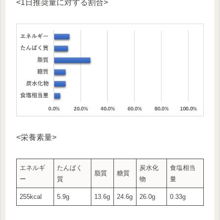
<1日推奨量に対する割合>
<栄養素量>
エネルギ
たんぱく
炭水化
食塩相当
脂質
糖質
ー
質
物
量
255kcal
5.9g
13.6g
24.6g
26.0g
0.33g