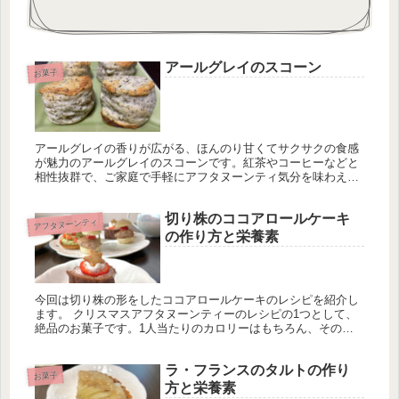
アールグレイのスコーン
お菓子
アールグレイの香りが広がる、ほんのり甘くてサクサクの食感
が魅力のアールグレイのスコーンです。紅茶やコーヒーなどと
相性抜群で、ご家庭で手軽にアフタヌーンティ気分を味わえる
人気スイーツです。 OneMemo アールグレイ アールグレイの
特徴は、...
切り株のココアロールケーキ
アフタヌーンティ
の作り方と栄養素
今回は切り株の形をしたココアロールケーキのレシピを紹介し
ます。 クリスマスアフタヌーンティーのレシピの1つとして、
絶品のお菓子です。1人当たりのカロリーはもちろん、その他
主要栄養素、ミネラル類、ビタミン類の量も計算しています。
ラ・フランスのタルトの作り
お菓子
方と栄養素