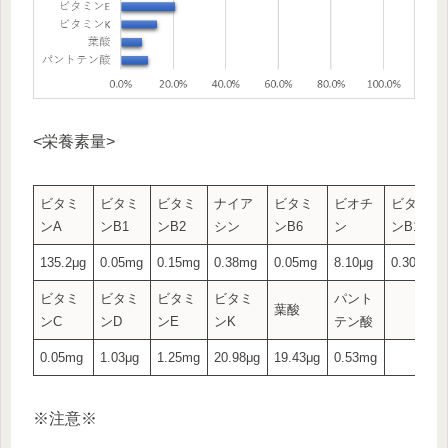
<栄養素量>
ビタミ
ビタミ
ビタミ
ナイア
ビタミ
ビオチ
ビタミ
ンA
ンB1
ンB2
シン
ンB6
ン
ンB12
135.2μg
0.05mg
0.15mg
0.38mg
0.05mg
8.10μg
0.30μg
ビタミ
ビタミ
ビタミ
ビタミ
パント
葉酸
ンC
ンD
ンE
ンK
テン酸
0.05mg
1.03μg
1.25mg
20.98μg
19.43μg
0.53mg
※注意※