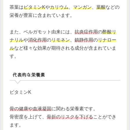
茶葉は
ビタミンK
や
カリウム
、
マンガン
、
葉酸
などの
栄養が豊富に含まれています。
また、ベルガモット由来には、
抗炎症作用
の
酢酸リ
ナリル
や
消化作用
の
リモネン
、
鎮静作用
の
リナロー
ル
など様々な効果が期待される成分が含まれていま
す。
代表的な栄養素
ビタミンK
骨の健康や血液凝固
に関わる栄養素です。
骨密度を上げて、
骨折のリスクを下げる
ことができ
ます。