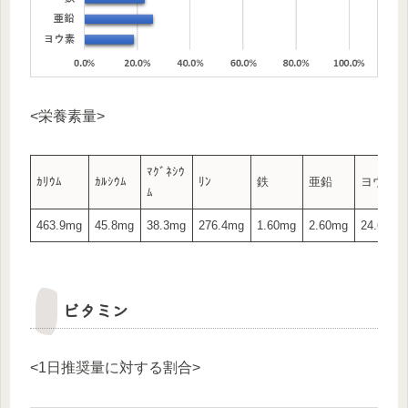
<栄養素量>
ﾏｸﾞﾈｼｳ
ｶﾘｳﾑ
ｶﾙｼｳﾑ
ﾘﾝ
鉄
亜鉛
ヨウ素
ﾑ
463.9mg
45.8mg
38.3mg
276.4mg
1.60mg
2.60mg
24.60μg
ビタミン
<1日推奨量に対する割合>