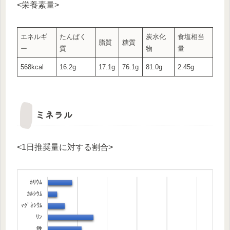
<栄養素量>
エネルギ
たんぱく
炭水化
食塩相当
脂質
糖質
ー
質
物
量
568kcal
16.2g
17.1g
76.1g
81.0g
2.45g
ミネラル
<1日推奨量に対する割合>