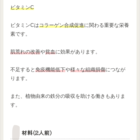
ビタミンC
ビタミンCは
コラーゲン合成促進
に関わる重要な栄養
素です。
肌荒れの改善
や
貧血
に効果があります。
不足すると
免疫機能低下
や
様々な組織損傷
につなが
ります。
また、植物由来の鉄分の吸収を助ける働きもありま
す。
材料(2人前)