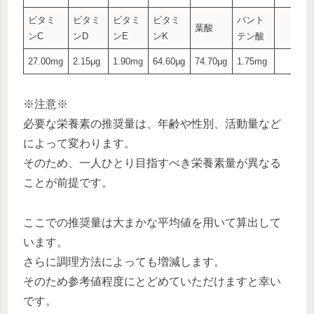
ビタミ
ビタミ
ビタミ
ビタミ
パント
葉酸
ンC
ンD
ンE
ンK
テン酸
27.00mg
2.15μg
1.90mg
64.60μg
74.70μg
1.75mg
※注意※
必要な栄養素の推奨量は、年齢や性別、活動量など
によって変わります。
そのため、一人ひとり目指すべき栄養素量が異なる
ことが前提です。
ここでの推奨量は大まかな平均値を用いて算出して
います。
さらに調理方法によっても増減します。
そのため参考値程度にとどめていただけますと幸い
です。