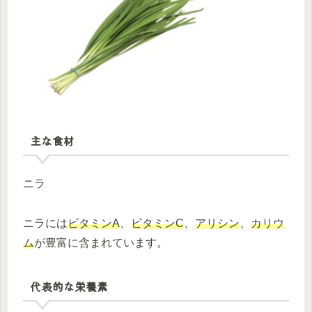
主な食材
ニラ
ニラには
ビタミンA
、
ビタミンC
、
アリシン
、
カリウ
ム
が豊富に含まれています。
代表的な栄養素