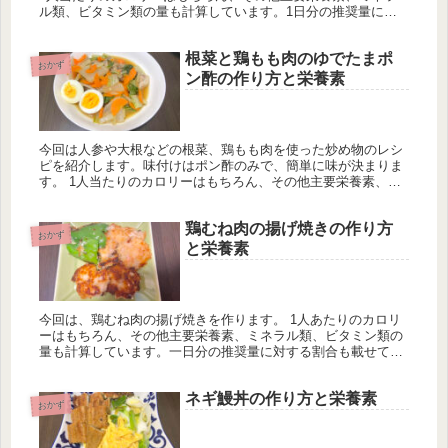
ル類、ビタミン類の量も計算しています。1日分の推奨量に対
する割合も載せていますが、こちらは人によって違うのでご参
考程度に。
根菜と鶏もも肉のゆでたまポ
おかず
ン酢の作り方と栄養素
今回は人参や大根などの根菜、鶏もも肉を使った炒め物のレシ
ピを紹介します。味付けはポン酢のみで、簡単に味が決まりま
す。 1人当たりのカロリーはもちろん、その他主要栄養素、ミ
ネラル類、ビタミン類の量も計算しています。1日分の推奨量
に対する割合も載せていますが、こちらは人によって違うので
鶏むね肉の揚げ焼きの作り方
ご参考程度に。
おかず
と栄養素
今回は、鶏むね肉の揚げ焼きを作ります。 1人あたりのカロリ
ーはもちろん、その他主要栄養素、ミネラル類、ビタミン類の
量も計算しています。一日分の推奨量に対する割合も載せてい
ますが、こちらはヒトによって違うのでご参考程度に。
ネギ鰻丼の作り方と栄養素
おかず