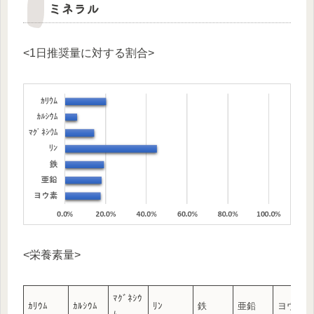
ミネラル
<1日推奨量に対する割合>
<栄養素量>
ﾏｸﾞﾈｼｳ
ｶﾘｳﾑ
ｶﾙｼｳﾑ
ﾘﾝ
鉄
亜鉛
ヨウ素