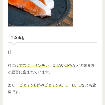
主な食材
鮭
鮭には
アスタキサンチン
、
DHA
や
EPA
などの栄養素
が豊富に含まれています。
また、
ビタミンB群
や
ビタミンA
、
C
、
D
、
E
なども豊
富です。