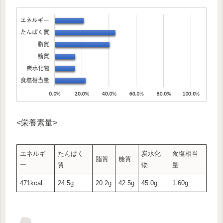
<栄養素量>
エネルギ
たんぱく
炭水化
食塩相当
脂質
糖質
ー
質
物
量
471kcal
24.5g
20.2g
42.5g
45.0g
1.60g