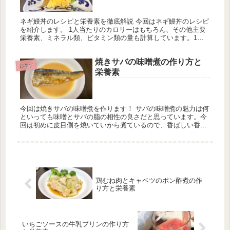
ネギ鰻丼のレシピと栄養素を徹底解説 今回はネギ鰻丼のレシピ
を紹介します。 1人当たりのカロリーはもちろん、その他主要
栄養素、ミネラル類、ビタミン類の量も計算しています。1日
分の推奨量に対する割合も載せていますが、こちらは人によっ
て違うのでご...
焼きサバの味噌煮の作り方と
おかず
栄養素
今回は焼きサバの味噌煮を作ります！ サバの味噌煮の魅力は何
といっても味噌とサバの脂の相性の良さだと思っています。今
回は初めに皮目側を焼いていから煮ているので、香ばしい香り
と味噌の香りが相まって抜群においしくなりました。
鶏むね肉とキャベツのポン酢煮の作
り方と栄養素
いちごソースの牛乳プリンの作り方