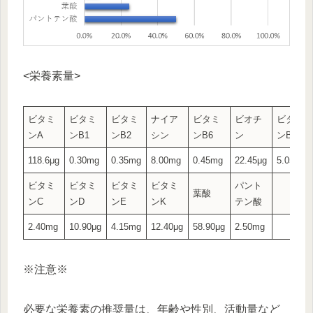
<栄養素量>
ビタミ
ビタミ
ビタミ
ナイア
ビタミ
ビオチ
ビタミ
ンA
ンB1
ンB2
シン
ンB6
ン
ンB12
118.6μg
0.30mg
0.35mg
8.00mg
0.45mg
22.45μg
5.05μg
ビタミ
ビタミ
ビタミ
ビタミ
パント
葉酸
ンC
ンD
ンE
ンK
テン酸
2.40mg
10.90μg
4.15mg
12.40μg
58.90μg
2.50mg
※注意※
必要な栄養素の推奨量は、年齢や性別、活動量など